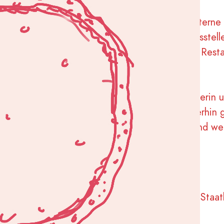
se konn­ten sich sehen las­sen: Nach­dem auch exter­ne 
igna­li­sier­ten, wur­den zwei pro­mi­nen­te Ver­kaufs­stel
fi­se­rie Paul­sen sowie die Manu­fak­tur und drei Resta
ops »Schö­nes Leben« – gewon­nen.
bei dem Fin­kies-Pro­jekt vor allem als Ideen­ge­be­rin
n. Bei Inter­es­se kön­nen wir das Pro­jekt auch wei­ter­hi
 Schu­len und wei­te­ren Part­nern durch­füh­ren und wei­
ar eine Koope­ra­ti­on mit der MOTTE und G3 — Staat­