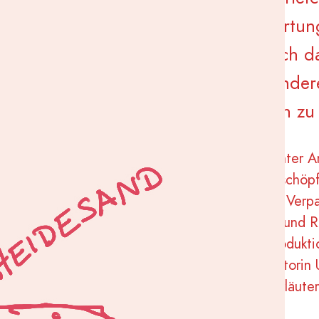
tlichkeit, Zuverlässigkeit, Verantwortu
anisation ging es ganz nebenbei auch d
 zu arbeiten, tolerant gegenüber ander
e die eigene Persönlichkeit entwickeln z
e zu errei­chen, durch­lie­fen die Schüler:innen unter A
nd Anleiter:innen mög­lichst die gesam­te Wert­schöp­f
uk­ti­on – vom Ein­kauf über das Backen, von der Ver­pa
m Ver­trieb. Bei der Aus­wahl der Lie­fe­ran­ten und Ro
f nach­hal­ti­ge, umwelt­scho­nen­de und fai­re Pro­duk­ti­
ckung, bei deren Gestal­tung wir mit der Illus­tra­to­rin 
ge­ar­bei­tet haben, wird der Pro­jekt­ge­dan­ke erläu­ter
gin­gen zu 100% wie­der ins Pro­jekt.