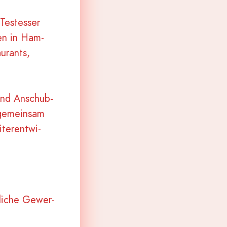
Test­esser
­len in Ham­
u­rants,
 und Anschub­
n gemein­sam
ter­ent­wi­
li­che Gewer­