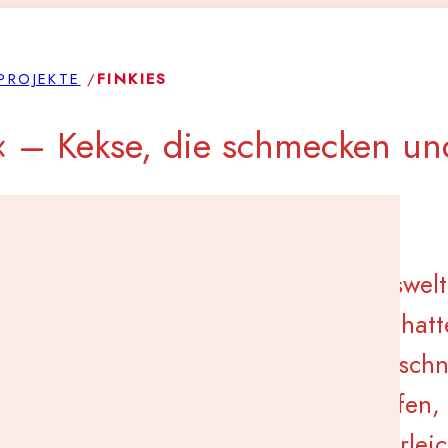
PROJEKTE
/
FINKIES
« – Kekse, die schmecken un
Schüler:innen Einblicke in die Arbeitswel
it Backen von Keksen zu verbinden, hatt
 der Name der Kekse »Finkies« war schn
Wir wollten ein Projekt ins Leben rufen,
n den Einstieg in das Berufsleben erleic