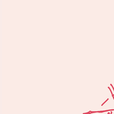
Neben Pünk
Selbst-Org
einem Team
sein, sowi
Um die­se Zie­l
Expert:innen u
der Keks-Pro­d
Wer­bung und zu
ten wir Wert au
Auf der Ver­pa­
burg zusam­men­
Alle Gewin­ne 