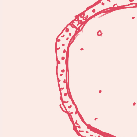
Die Ergeb­nis­
Begeis­te­rung s
burg – die Con­
Cafés und Sh
Wir sehen uns 
fi­nan­zie­re­ri
mit Ham­bur­ger
ckeln.
Das Pro­jekt w
be­schu­le.