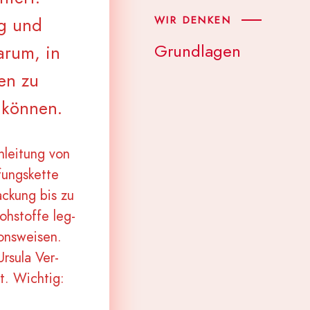
WIR DENKEN
ng und
Grundlagen
arum, in
en zu
u können.
nlei­tung von
ungs­ket­te
­ckung bis zu
h­stof­fe leg­
ons­wei­sen.
Ursu­la Ver­
t. Wich­tig: