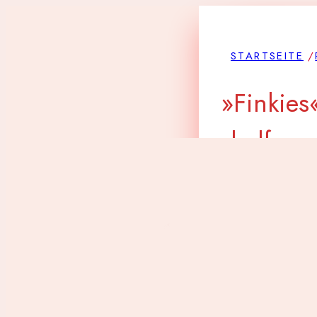
STARTSEITE
/
»
Finkies
helfen
Die Idee, 
und dies m
2011. Auch
gefunden. 
Jugendliche